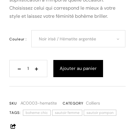
Choisissez celui qui correspond le mieux à votre
style et laissez votre féminité bohème briller.
Noir irisé / Hématite argentée
Couleur :
Ajouter au panier
AC0003-hematite
Colliers
SKU
CATEGORY
TAGS:
boheme chic
sautoir femme
sautoir pompon