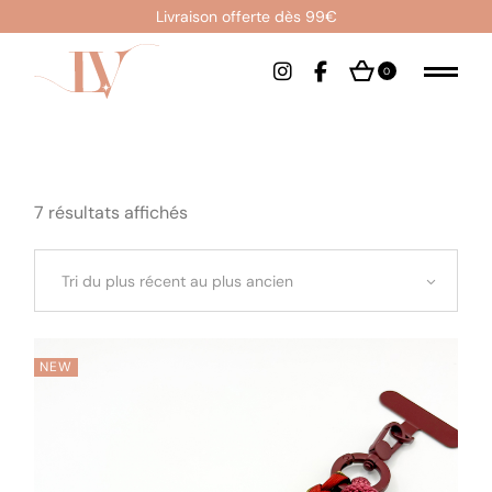
Skip
Livraison offerte dès 99€
to
the
content
0
Trié
7 résultats affichés
du
plus
récent
au
Tri du plus récent au plus ancien
plus
ancien
NEW