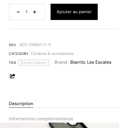
Ajouter au panier
ACC-DRA01-C-K
SKU
Cordons & accessoires
CATEGORY
Brand :
Biarritz
,
Les Escales
TAG
Escale à Biarritz
Description
Informations complémentaires