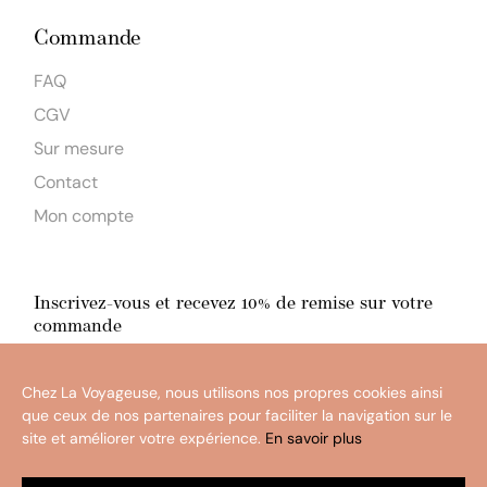
Commande
FAQ
CGV
Sur mesure
Contact
Mon compte
Inscrivez-vous et recevez 10% de remise sur votre
commande
En m'inscrivant, j'accepte la
politique de confidentialité
Chez La Voyageuse, nous utilisons nos propres cookies ainsi
Ok
que ceux de nos partenaires pour faciliter la navigation sur le
site et améliorer votre expérience.
En savoir plus