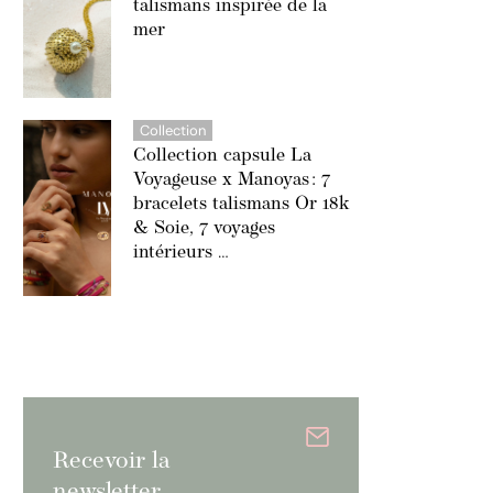
talismans inspirée de la
mer
Collection
Collection capsule La
Voyageuse x Manoyas : 7
bracelets talismans Or 18k
& Soie, 7 voyages
intérieurs …
Recevoir la
newsletter