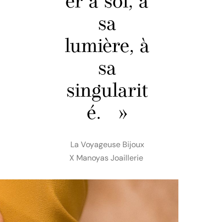
er à soi, à
sa
lumière, à
sa
singularit
é. »
La Voyageuse Bijoux
X Manoyas Joaillerie