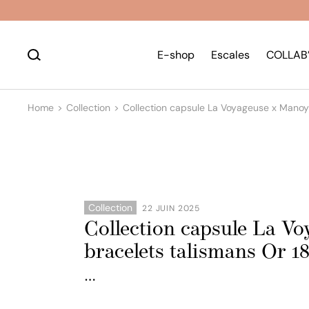
E-shop
Escales
COLLAB
Home
Collection
Collection capsule La Voyageuse x Manoyas
Bracelets
Manchettes
Colliers
Cordons & accessoires
Collection
22 JUIN 2025
Collection capsule La Vo
bracelets talismans Or 18
…