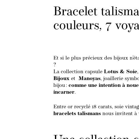
Bracelet talism
couleurs, 7 voya
Et si le plus précieux des bijoux n’é
?
La collection capsule
Lotus & Soie
Bijoux
et
Manoyas
, joaillerie sym
bijou :
comme une intention à nouer,
incarner
.
Entre or recyclé 18 carats, soie vintag
bracelets talismans
nous invitent à