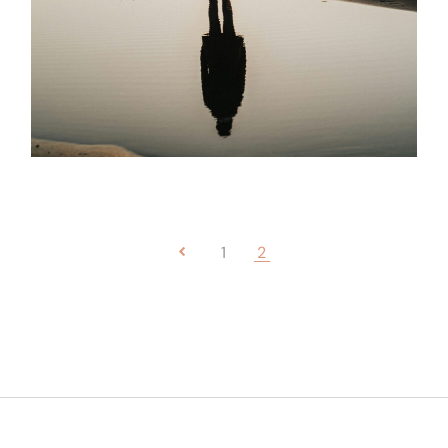
Pagination
1
2
des
publications