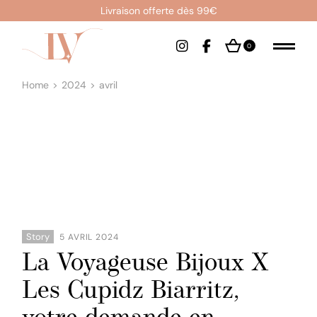
Skip
Livraison offerte dès 99€
to
the
content
0
Home
2024
avril
Story
5 AVRIL 2024
La Voyageuse Bijoux X
Les Cupidz Biarritz,