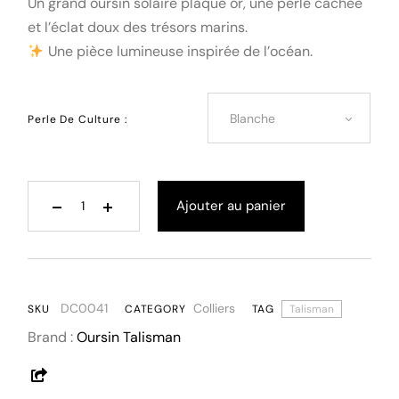
Un grand oursin solaire plaqué or, une perle cachée
et l’éclat doux des trésors marins.
Une pièce lumineuse inspirée de l’océan.
Blanche
Perle De Culture :
Ajouter au panier
DC0041
Colliers
SKU
CATEGORY
TAG
Talisman
Brand :
Oursin Talisman