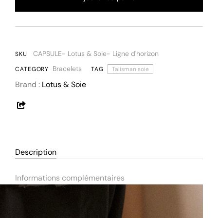
CAPSULE- Lotus & Soie- Ligne d'horizon
SKU
Bracelets
CATEGORY
TAG
Talisman soie
Brand :
Lotus & Soie
Description
Informations complémentaires