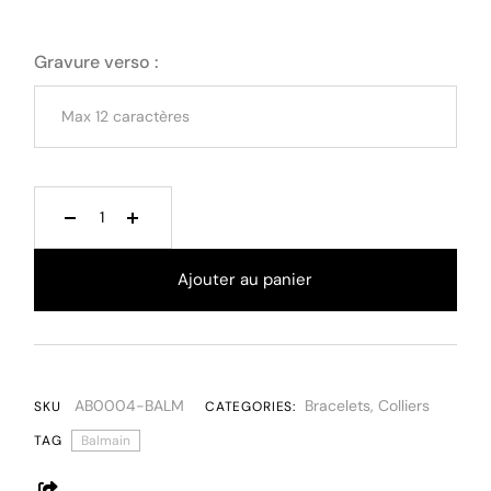
Gravure verso :
Ajouter au panier
AB0004-BALM
Bracelets
,
Colliers
SKU
CATEGORIES:
TAG
Balmain