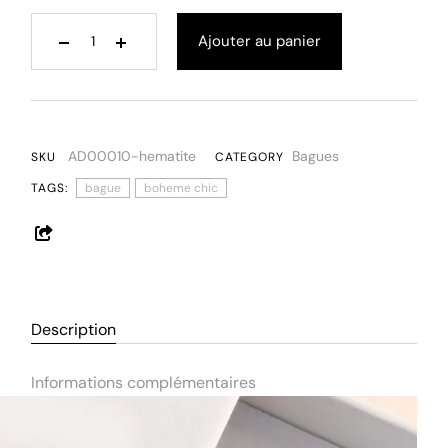
Ajouter au panier
AD00010-hematite
Bagues
SKU
CATEGORY
TAGS:
bague
boheme chic
Description
Informations complémentaires