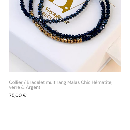
Collier / Bracelet multirang Malas Chic Hématite,
verre & Argent
75,00
€