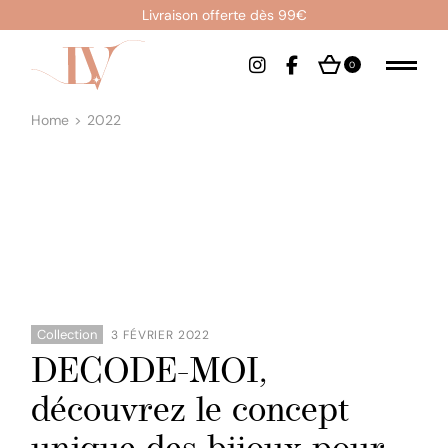
Skip
Livraison offerte dès 99€
to
the
content
0
Home
2022
Collection
3 FÉVRIER 2022
DECODE-MOI,
découvrez le concept